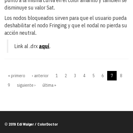
punto a la misma curva en el color amarillo y también se
disminuye su valor Sat.
Los nodos bloqueados sirven para que el usuario pueda
deshabilitar el nodo Fringing y que el nodal no pierda su
acción neutral.
Link al .drx
aquí
.
« primero
‹ anterior
1
2
3
4
5
6
7
8
9
siguiente ›
última »
© 2019 Edi Walger / ColorDoctor