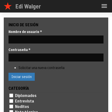
Pasar
Edi Walger
Togg
al
navig
contenido
principal
INICIO DE SESIÓN
Nombre de usuario
*
Contraseña
*
Solicitar una nueva contraseña
Iniciar sesión
CATEGORÍA
Diplomados
Entrevista
Noditos