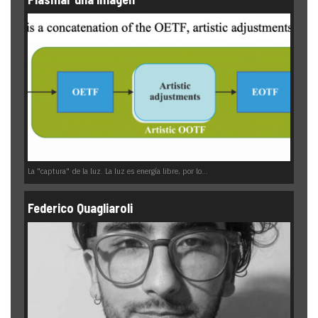
La "captura" de la luz. La luz es energía libre, por lo...
Federico Quagliaroli