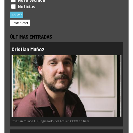
Nota técnica
Noticias
Aplicar
Restablecer
ÚLTIMAS ENTRADAS
Cristian Muñoz
Cristian Muñoz DIT egresado del Atelier XXXX en línea...