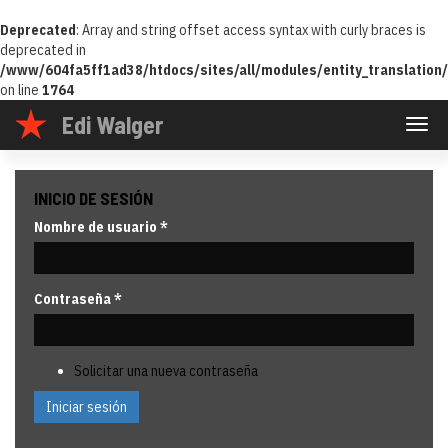
Deprecated
: Array and string offset access syntax with curly braces is
deprecated in
/www/604fa5ff1ad38/htdocs/sites/all/modules/entity_translation/i
on line
1764
Pasar
Edi Walger
Togg
al
navig
contenido
principal
INICIO DE SESIÓN
Nombre de usuario
*
Contraseña
*
Solicitar una nueva contraseña
Iniciar sesión