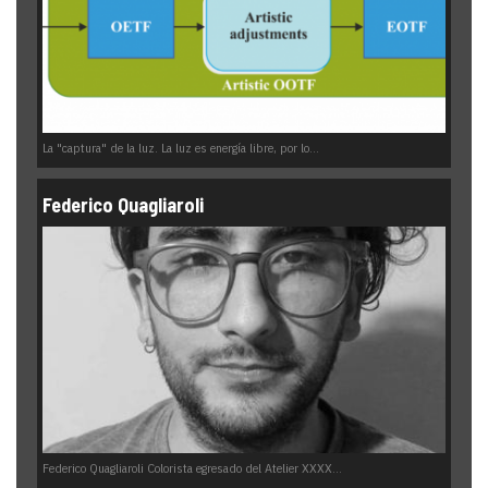
La "captura" de la luz. La luz es energía libre, por lo...
Federico Quagliaroli
Federico Quagliaroli Colorista egresado del Atelier XXXX...