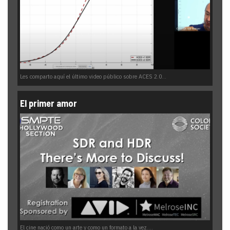
Les comparto aquí el último video público sobre ACES 2.0...
El primer amor
El cine nació como un arte y como un formato a la vez....