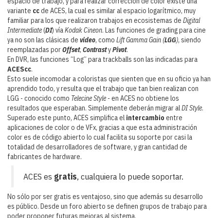
espacio de trabajo, y para realizar corrección de color existe una
variante
cc
de ACES, la cual es similar al espacio logarítmico, muy
familiar para los que realizaron trabajos en ecosistemas de
Digital
Intermediate
(
DI
) vía
Kodak Cineon
. Las funciones de grading para cine
ya no son las clásicas de
video
, como
Lift Gamma Gain (
LGG
)
, siendo
reemplazadas por
Offset
,
Contrast
y
Pivot
.
En DVR, las funciones “Log” para trackballs son las indicadas para
ACEScc
.
Esto suele incomodar a coloristas que sienten que en su oficio ya han
aprendido todo, y resulta que el trabajo que tan bien realizan con
LGG - conocido como
Telecine Style -
en ACES no obtiene los
resultados que esperaban. Simplemente deberán migrar al
DI Style
.
Superado este punto, ACES simplifica el
intercambio
entre
aplicaciones de color o de VFx, gracias a que esta administración
color es de código abierto lo cual facilita su soporte por casi la
totalidad de desarrolladores de software, y gran cantidad de
fabricantes de hardware.
ACES es
gratis
, cualquiera lo puede soportar.
No sólo por ser gratis es ventajoso, sino que además su desarrollo
es público. Desde un foro abierto se definen grupos de trabajo para
poder proponer futuras mejoras al sistema.