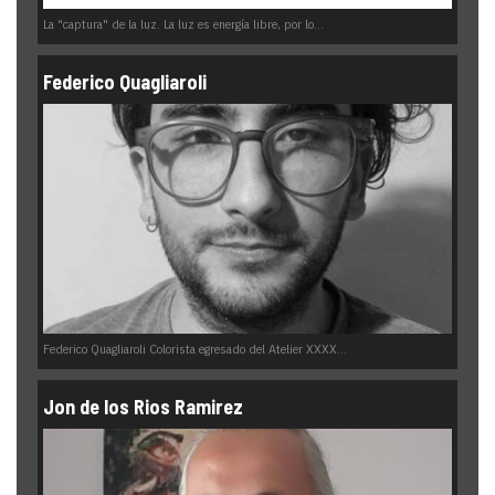
La "captura" de la luz. La luz es energía libre, por lo...
Federico Quagliaroli
Federico Quagliaroli Colorista egresado del Atelier XXXX...
Jon de los Rios Ramirez