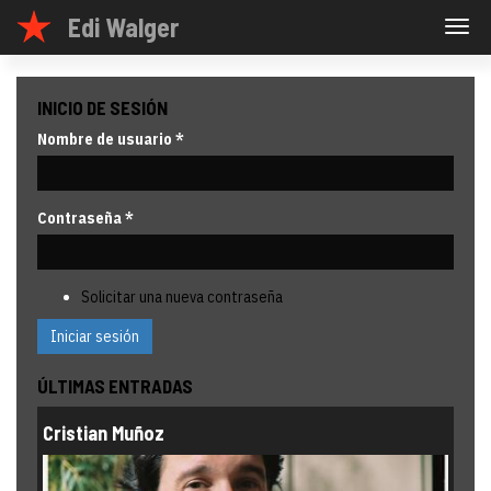
Pasar
Edi Walger
Togg
al
navig
contenido
principal
INICIO DE SESIÓN
Nombre de usuario
*
Contraseña
*
Solicitar una nueva contraseña
Iniciar sesión
ÚLTIMAS ENTRADAS
Cristian Muñoz