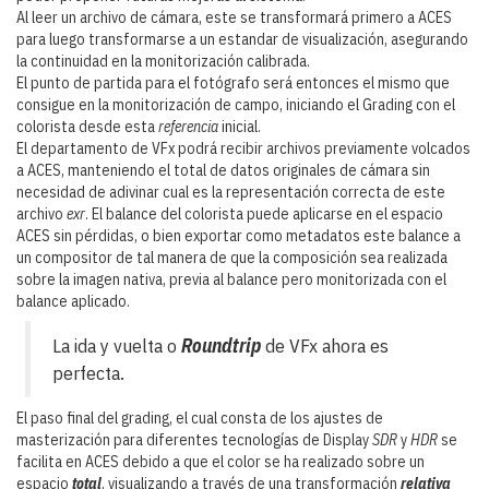
Al leer un archivo de cámara, este se transformará primero a ACES
para luego transformarse a un estandar de visualización, asegurando
la continuidad en la monitorización calibrada.
El punto de partida para el fotógrafo será entonces el mismo que
consigue en la monitorización de campo, iniciando el Grading con el
colorista desde esta
referencia
inicial.
El departamento de VFx podrá recibir archivos previamente volcados
a ACES, manteniendo el total de datos originales de cámara sin
necesidad de adivinar cual es la representación correcta de este
archivo
exr
. El balance del colorista puede aplicarse en el espacio
ACES sin pérdidas, o bien exportar como metadatos este balance a
un compositor de tal manera de que la composición sea realizada
sobre la imagen nativa, previa al balance pero monitorizada con el
balance aplicado.
La ida y vuelta o
Roundtrip
de VFx ahora es
perfecta.
El paso final del grading, el cual consta de los ajustes de
masterización para diferentes tecnologías de Display
SDR
y
HDR
se
facilita en ACES debido a que el color se ha realizado sobre un
espacio
total
, visualizando a través de una transformación
relativa