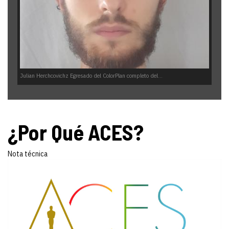
Julian Herchcovichz Egresado del ColorPlan completo del...
¿Por Qué ACES?
Nota técnica