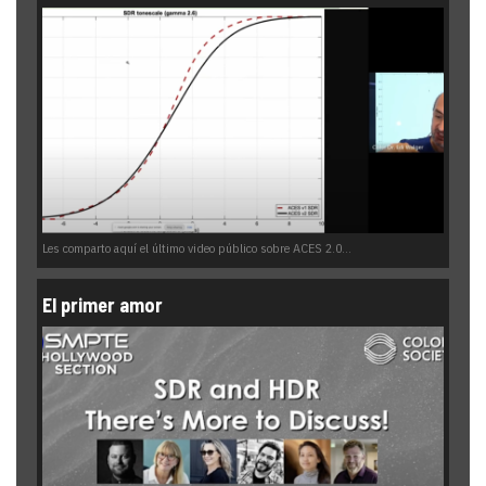
Les comparto aquí el último video público sobre ACES 2.0...
El primer amor