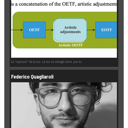
La "captura" de la luz. La luz es energía libre, por lo...
Federico Quagliaroli