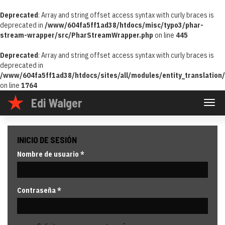
Deprecated
: Array and string offset access syntax with curly braces is
deprecated in
/www/604fa5ff1ad38/htdocs/misc/typo3/phar-
stream-wrapper/src/PharStreamWrapper.php
on line
445
Deprecated
: Array and string offset access syntax with curly braces is
deprecated in
/www/604fa5ff1ad38/htdocs/sites/all/modules/entity_translation/i
on line
1764
Pasar
Edi Walger
Togg
al
navig
contenido
principal
INICIO DE SESIÓN
Nombre de usuario
*
Contraseña
*